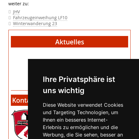
weiter zu:
JHV
Fahrzeugeinweihung LF10
Winterwanderung 23
Aktuelles
Jahreshauptversammlung
Freitag, 20. März 2026
19:00 Uhr, im FGH
Ihre Privatsphäre ist
uns wichtig
Kontakt
Diese Website verwendet Cookies
und Targeting Technologien, um
Ihnen ein besseres Internet-
Erlebnis zu ermöglichen und die
Werbung, die Sie sehen, besser an