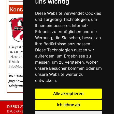
uns wichtig
Kontakt
Diese Website verwendet Cookies
und Targeting Technologien, um
Ihnen ein besseres Internet-
Erlebnis zu ermöglichen und die
Werbung, die Sie sehen, besser an
Ihre Bedürfnisse anzupassen.
Hauptstraße 3
Diese Technologien nutzen wir
34560 Fritzlar
außerdem, um Ergebnisse zu
Tel.: 0178 / 3455015
E-Mail:
messen, um zu verstehen, woher
info@feuerwehr-ungedanken.de
unsere Besucher kommen oder um
unsere Website weiter zu
Wehrführer:
André Martin
entwickeln.
Jugendwart:
Patrick Lau
Minigruppe:
Melanie Schwarzenberger
Alle akzeptieren
Ich lehne ab
IMPRESSUM
|
DATENSCHUTZERKLÄRUNG
DRUCKANSICHT
|
INHALTSVERZEICHNIS
|
LOGIN